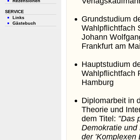
Verlagskaufman
Rezensionen
SERVICE
Grundstudium de
Links
Gästebuch
Wahlpflichtfach 
Johann Wolfgang
Frankfurt am Ma
Hauptstudium de
Wahlpflichtfach 
Hamburg
Diplomarbeit in 
Theorie und Inte
dem Titel:
"Das p
Demokratie und K
der 'Komplexen 