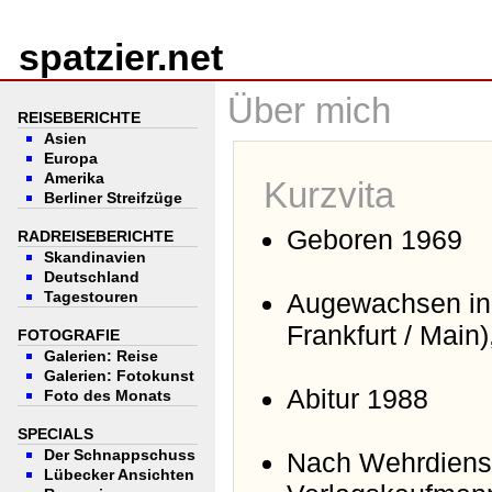
spatzier.net
Über mich
REISEBERICHTE
Asien
Europa
Amerika
Kurzvita
Berliner Streifzüge
Geboren 1969
RADREISEBERICHTE
Skandinavien
Deutschland
Tagestouren
Augewachsen in
Frankfurt / Main
FOTOGRAFIE
Galerien: Reise
Galerien: Fotokunst
Abitur 1988
Foto des Monats
SPECIALS
Der Schnappschuss
Nach Wehrdiens
Lübecker Ansichten